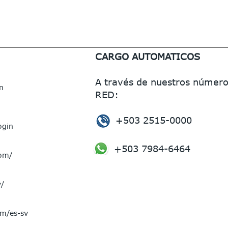
CARGO AUTOMATICOS
A través de nuestros número
n
RED:
+503 2515-0000
ogin
+503 7984-6464
com/
v/
om/es-sv