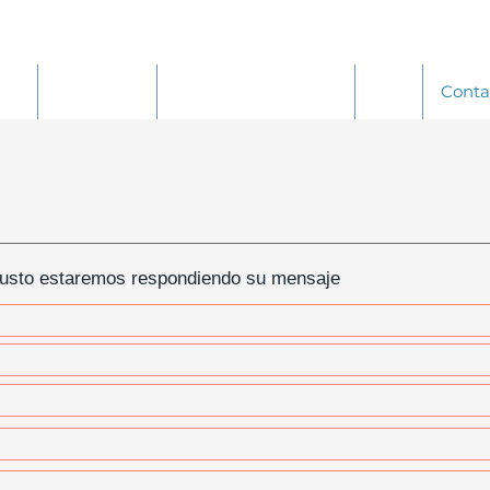
fon
Acerca De
Radiocomunicacion
Gps
Conta
gusto estaremos respondiendo su mensaje